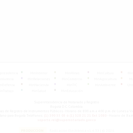
presidencia
MinInterior
MinMinas
MinCultura
Min
inJusticia
MinRelaciones
MinComercio
MinAgricultura
Mi
nDefensa
MinHacienda
MinTIC
MinAmbiente
Urn
inTrabajo
MinSalud
MinEducación
Superintendencia de Notariado y Registro
Bogotá D.C. Colombia.
nas de Registro de Instrumentos Públicos - Horario de 8:00 a.m. a 4:00 p.m. de Lunes a V
adano para Bogotá Teléfonos:
(1) 390 55 05 ó (1) 328 21 21 Ext 1080
- Horario de 8 a.
soporte.rel@supernotariado.gov.co
PRODUCCION
Radicación Electrónica v1.4.33
|
© 2026