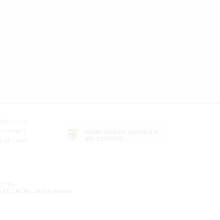
Transporte
nVivienda
a de Cristal
iernes
m. a 5 p.m. de Lunes a Viernes