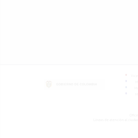
Vice
M
Mi
M
Ofici
Líneas de atención al ciud